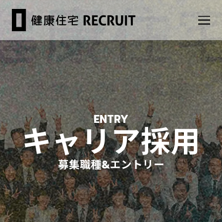
ABOUT
健康住宅とは
WORK
ENTRY
健康住宅の人と仕事
キャリア採用
PLACE
健康住宅の環境
募集職種&エントリー
FAQ
よくあるご質問