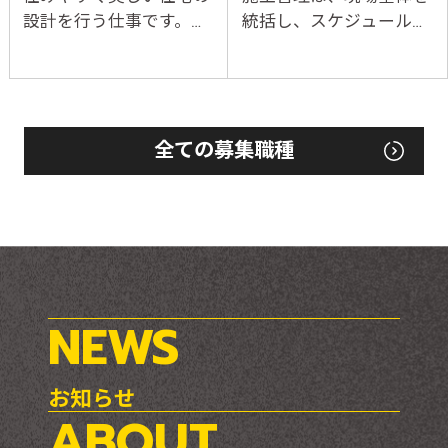
設計を行う仕事です。建
統括し、スケジュールや
築デザインや機能性を重
品質、安全面を確保する
視し、法令や予算に合っ
重要なポジションです。
たプランを提案。設計図
設計図を基に職人や業者
を作成し、構造や設備面
を手配・指揮し、予算管
でも専門的な知識を活か
理や品質チェックを行
全ての募集職種
して、安全で快適な空間
い、完成まで責任を持っ
を提供します。また、施
て工事を進めます。さら
工管理者や関係者との連
に施主や建築士との密な
携を通じて、設計が現実
やりとりによって要望を
のものとなるようサポー
反映し、理想の住まいを
トします。創造力と技術
形にします。多様な業者
力を駆使し、理想の住ま
との調整力や現場状況を
NEWS
いを実現、お客様の暮ら
即時に判断する力が求め
しを豊かにする住空間づ
られ、竣工時には大きな
お知らせ
くりをトータルにサポー
達成感を得られる仕事で
ABOUT
トします。
す。